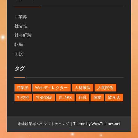
IT業界
社交性
社会経験
転職
面接
タグ
IT業界
Webディレクター
人材確保
人間関係
社交性
社会経験
自己PR
転職
面接
飲食店
未経験業界へのシフトチェンジ
|
Theme by WowThemes.net