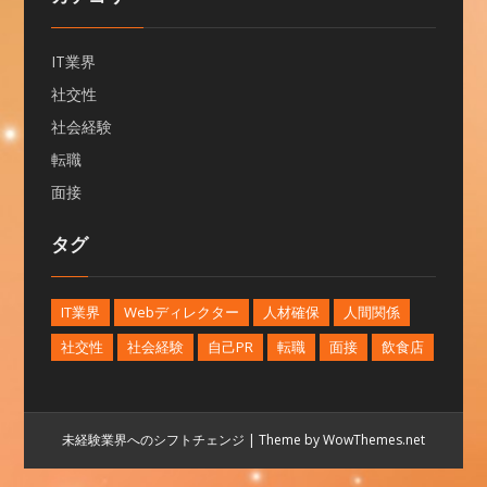
IT業界
社交性
社会経験
転職
面接
タグ
IT業界
Webディレクター
人材確保
人間関係
社交性
社会経験
自己PR
転職
面接
飲食店
未経験業界へのシフトチェンジ
|
Theme by WowThemes.net